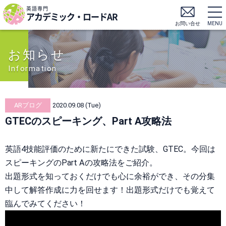
英語専門
アカデミック・ロードAR
お問い合せ
MENU
お知らせ
Information
ARブログ
2020.09.08 (Tue)
GTECのスピーキング、Part A攻略法
英語4技能評価のために新たにできた試験、GTEC。今回は
スピーキングのPart Aの攻略法をご紹介。
出題形式を知っておくだけでも心に余裕ができ、その分集
中して解答作成に力を回せます！出題形式だけでも覚えて
臨んでみてください！