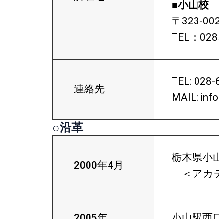
■小山校
〒323-0
TEL：0285
TEL:
028-
連絡先
MAIL:
inf
○沿革
栃木県小
2000年4月
＜アカデ
2005年
小山駅西