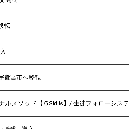
移転
導入
を宇都宮市へ移転
ジナルメソッド
【６Skills】
/ 生徒フォローシス