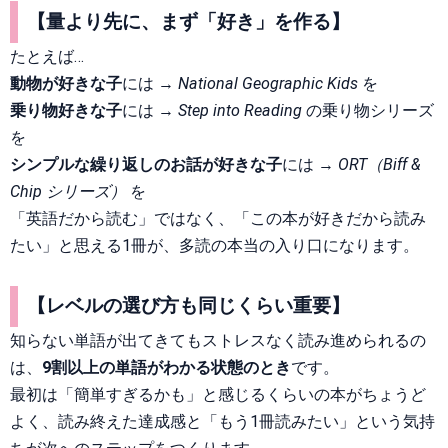
【量より先に、まず「好き」を作る】
たとえば…
動物が好きな子
には →
National Geographic Kids
を
乗り物好きな子
には →
Step into Reading
の乗り物シリーズ
を
シンプルな繰り返しのお話が好きな子
には →
ORT
（Biff &
Chip シリーズ）
を
「英語だから読む」ではなく、「この本が好きだから読み
たい」と思える1冊が、多読の本当の入り口になります。
【レベルの選び方も同じくらい重要】
知らない単語が出てきてもストレスなく読み進められるの
は、
9割以上の単語がわかる状態のとき
です。
最初は「簡単すぎるかも」と感じるくらいの本がちょうど
よく、読み終えた達成感と「もう1冊読みたい」という気持