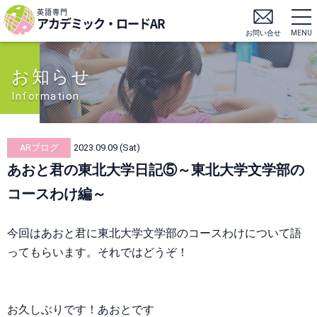
英語専門
アカデミック・ロードAR
お問い合せ
MENU
お知らせ
Information
ARブログ
2023.09.09 (Sat)
あおと君の東北大学日記⑤～東北大学文学部の
コースわけ編～
今回はあおと君に東北大学文学部のコースわけについて語
ってもらいます。それではどうぞ！
お久しぶりです！あおとです