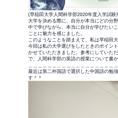
(
早稲田大学人間科学部2020年度入学試
大学を決める際に、
自分が本当にどの分
中で学びながら、
本当に自分が学びたい
ことに魅力を感じました。
このようなことを踏まえて、
私は早稲田
今回は私の大学選びをしたときのポイン
かせていただきました。
参考にしていた
で、
人間科学部の英語の授業について書
＿＿＿＿＿＿＿＿＿＿＿＿＿＿＿＿＿＿＿＿_
最近は第二外国語で選択した中国語の勉
す＾＾