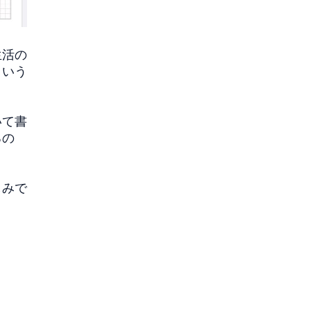
生活の
という
いて書
るの
しみで