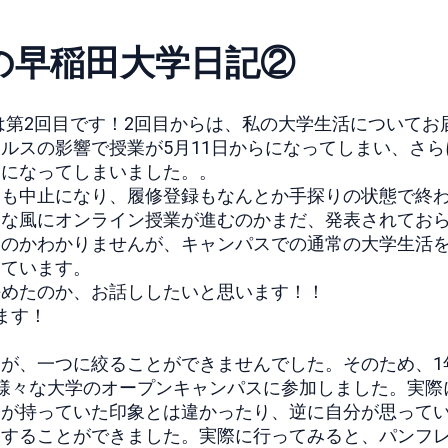
の早稲田大学日記②
は第2回目です！
2回目からは、
私の大学生活についてお
ルスの影響で授業が5月11日からになってしまい、
さら
とになってしまい
ました。。
スも中止になり、
履修登録もなんとか手探りの状態で終
うな風にオンライン授業が進むのかまだ、
発表されてお
るのかわかりませんが、
キャンパスでの通常の大学生活
っています。
決めたのか、
お話ししたいと思います！！
ます！
たが、
一つに絞ることができませんでした。そのため、
様々な大学のオープンキャンパスに参加しました。
実際
分が持っていた印象とは違かったり、
逆に自分が思って
見
することができました。実際に行ってみると、
パンフ