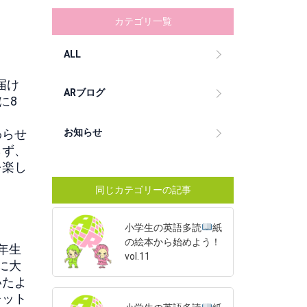
カテゴリ一覧
ALL
届け
ARブログ
に8
わらせ
お知らせ
らず、
を楽し
同じカテゴリーの記事
小学生の英語多読
紙
の絵本から始めよう！
1年生
vol.11
に大
いたよ
レット