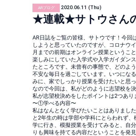
2020.06.11 (Thu)
ARブログ
★連載★サトウさん
AR日誌をご覧の皆様、サトウです！今回
しようと思っていたのですが、
コロナウイ
月までの前期はオンライン授業というこ
楽しみにしていた入学式や入学ガイダン
たところです。
未曾有の事態で、どのよ
不安な毎日を過ごしています。
いつにな
みに、
家でしっかり授業を受けたいと思
なので今回は、私がどのように志望校を
私が志望校決めをしたポイントは2つあり
〜①学べる内容〜
私はなんとなく学びたいことはありまし
と2年生の時は学部や学科にとらわれず、
学に行き、模擬授業を受けてみると、
自
りも興味を持てる内容だということを発