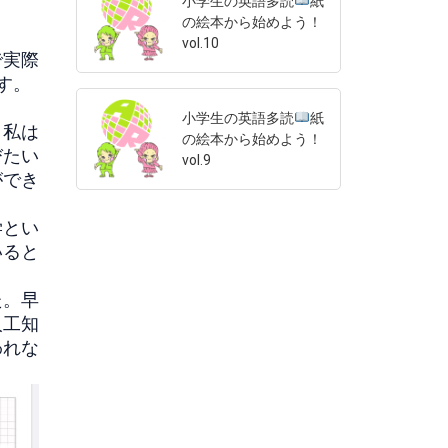
小学生の英語多読
紙
の絵本から始めよう！
vol.10
で実際
す。
小学生の英語多読
紙
。私は
の絵本から始めよう！
びたい
vol.9
ができ
学とい
いると
た。
早
人工知
われな