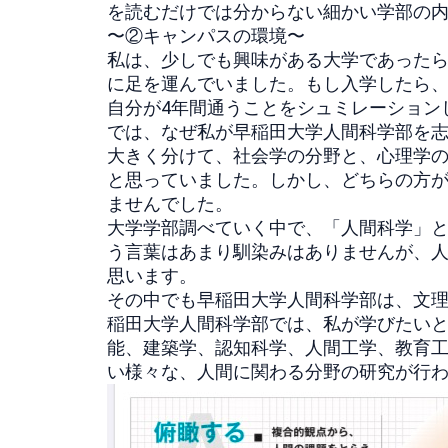
を読むだけでは分からない細かい学部の
〜②キャンパスの環境〜
私は、少しでも興味がある大学であった
に足を運んでいました。
もし入学したら、
自分が4年間通うことをシュミレーション
では、
なぜ私が早稲田大学人間科学部を
大きく分けて、社会学の分野と、
心理学
と思っていました。しかし、
どちらの方
ませんでした。
大学学部調べていく中で、「人間科学」
う言葉はあまり馴染みはありませんが、
思い
ます。
その中でも早稲田大学人間科学部は、文
稲田大学人間科学部では、私が学びたい
能、建築学、認知科学、
人間工学、教育
い様々な、
人間に関わる分野の研究が行