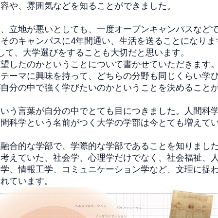
内容や、
雰囲気などを知ることができました。
ら、立地が悪いとしても、
一度オープンキャンパスなど
そのキャンパスに4年間通い、
生活を送ることになりま
して、
大学選びをすることも大切だと思います。
志望したのかということについて
書かせていただきます
のテーマに興味を持って、
どちらの分野も同じくらい学
が自分の中で強く学びたいのかということを決めること
という言葉が自分の中でとても目につきました。
人間科
人間科学という名前がつく大学の学部は今とても増えて
理融合的な学部で、
学際的な学部であることを知りまし
と考えていた、社会学、
心理学だけでなく、社会福祉、
工学、情報工学、コミュニケーション学など、
文理に捉
われています。