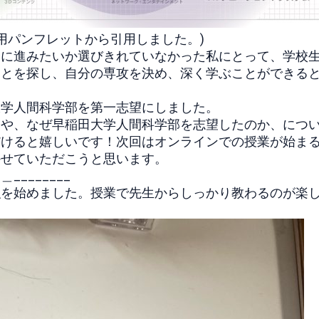
験用パンフレットから引
用しました。)
野に進みたいか選びきれていなかった私にとっ
て、学校
ことを探し、自分の専攻を決め、
深く学ぶことができる
大学人間科学部を第一志望にしました。
トや、
なぜ早稲田大学人間科学部を志望したのか、
につ
だけると嬉しいです！
次回はオンラインでの授業が始ま
かせていただこうと思います。
_______
強を始めました。
授業で先生からしっかり教わるのが楽