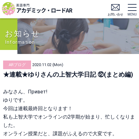
英語専門
アカデミック・ロードAR
お問い合せ
MENU
お知らせ
Information
ARブログ
2020.11.02 (Mon)
★連載★ゆりさんの上智大学日記 ⑫(まとめ編)
みなさん、
Привет!
ゆりです。
今回は連載最終回となります！
私も上智大学でオンラインの2学期が始まり、忙しくなりま
した。
オンライン授業だと、課題がふえるので大変です。