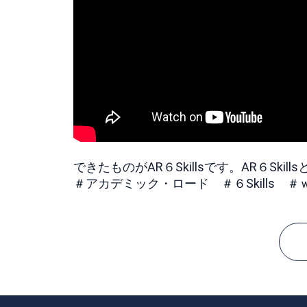
できたものがAR６Skillsです。AR６Sk
＃アカデミック・ロード ＃６Skills 