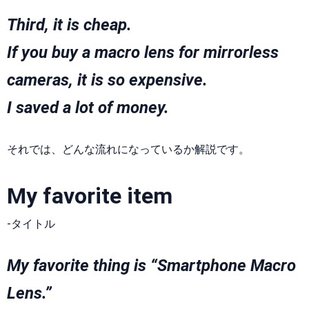
Third, it is cheap.
If you buy a macro lens for mirrorless
cameras, it is so expensive.
I saved a lot of money.
それでは、どんな流れになっているか解説です。
My favorite item
-タイトル
My favorite thing is “Smartphone Macro
Lens.”