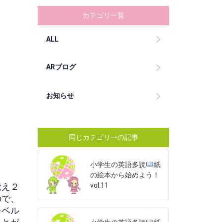
カテゴリ一覧
ALL
ARブログ
お知らせ
同じカテゴリーの記事
小学生の英語多読
紙
の絵本から始めよう！
vol.11
覚え２
ので、
レベル