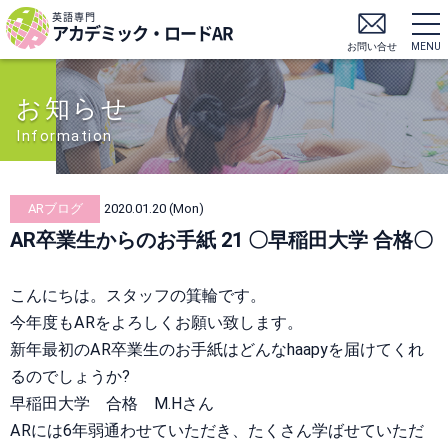
英語専門
アカデミック・ロードAR
お問い合せ
MENU
お知らせ
Information
ARブログ
2020.01.20 (Mon)
AR卒業生からのお手紙 21 〇早稲田大学 合格〇
こんにちは。スタッフの箕輪です。
今年度もARをよろしくお願い致します。
新年最初のAR卒業生のお手紙はどんなhaapyを届けてくれ
るのでしょうか?
早稲田大学 合格 M.Hさん
ARには6年弱通わせていただき、たくさん学ばせていただ