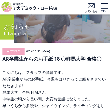
英語専門
アカデミック・ロードAR
お問い合せ
MENU
お知らせ
Information
ARブログ
2019.11.11 (Mon)
AR卒業生からのお手紙 18 〇群馬大学 合格〇
こんにちは。スタッフの箕輪です。
AR卒業生からのお手紙、今週もはりきってご紹介させてい
ただきます!
群馬大学 合格 H.Mさん
中学生の頃から長い間、大変お世話になりました。
早いうちから多読や、シャドウイング、ライティングをし