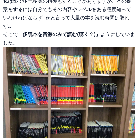
私は塾で多読多聴の指導もすることがありますが、本の提
案をするには自分でもその内容やレベルをある程度知って
いなければならず…かと言って大量の本を読む時間は取れ
ず…
そこで
「多読本を音源のみで読む(聴く？)」
ようにしていま
した。