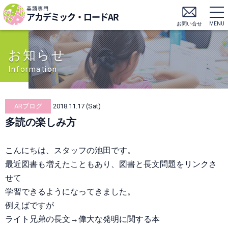
英語専門
アカデミック・ロードAR
お問い合せ
MENU
お知らせ
Information
ARブログ
2018.11.17 (Sat)
多読の楽しみ方
こんにちは、スタッフの池田です。
最近図書も増えたこともあり、図書と長文問題をリンクさ
せて
学習できるようになってきました。
例えばですが
ライト兄弟の長文→偉大な発明に関する本