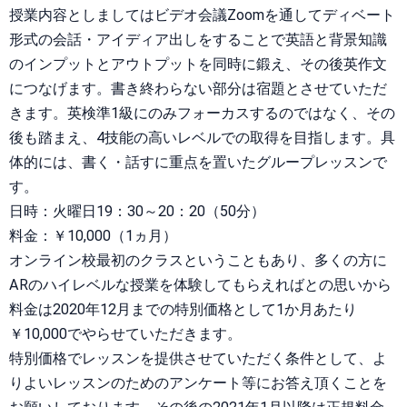
授業内容としましてはビデオ会議Zoomを通してディベート
形式の会話・アイディア出しをすることで英語と背景知識
のインプットとアウトプットを同時に鍛え、その後英作文
につなげます。書き終わらない部分は宿題とさせていただ
きます。英検準1級にのみフォーカスするのではなく、その
後も踏まえ、4技能の高いレベルでの取得を目指します。具
体的には、書く・話すに重点を置いたグループレッスンで
す。
日時：火曜日19：30～20：20（50分）
料金：￥10,000（1ヵ月）
オンライン校最初のクラスということもあり、多くの方に
ARのハイレベルな授業を体験してもらえればとの思いから
料金は2020年12月までの特別価格として1か月あたり
￥10,000でやらせていただきます。
特別価格でレッスンを提供させていただく条件として、よ
りよいレッスンのためのアンケート等にお答え頂くことを