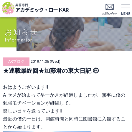
英語専門
アカデミック・ロードAR
お問い合せ
MENU
お知らせ
Information
ARブログ
2019.11.06 (Wed)
★連載最終回★加藤君の東大日記 ⑥
おはようございます!!
A セメが始まって早一か月が経過しましたが、無事に僕の
勉強モチベーションが継続して、
楽しい日々を送っています!!
最近の僕の一日は、開館時間と同時に図書館に入館するこ
とから始まります。