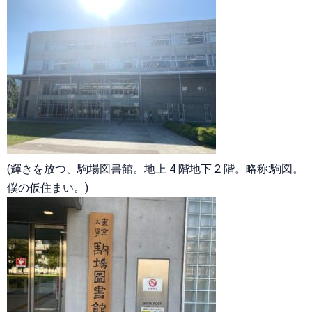
(輝きを放つ、駒場図書館。地上 4 階地下 2 階。略称:駒図。
僕の仮住まい。)