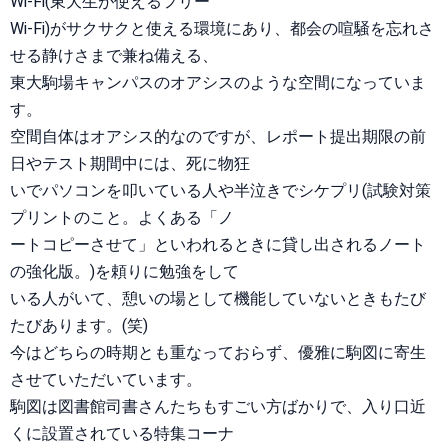
Wi-Fi(東大生が使えるフリー
Wi-Fi)がサクサクと使える環境にあり、都会の喧騒を忘れさ
せる静けさまで兼ね備える、
東大駒場キャンパスのオアシスのような空間になっていま
す。
空間自体はオアシス的なのですが、レポート提出期限の前
日やテスト期間中には、死に物狂
いでパソコンを叩いている人や半泣きでシケプリ(試験対策
プリントのこと。よくある「ノ
ートコピーさせて」といわれるときに貸し出されるノート
の強化版。)を頼りに勉強をして
いる人がいて、憩いの場として機能していないときもたび
たびあります。(笑)
今はどちらの時期とも重なっておらず、優雅に駒図に寄生
させていただいています。
駒図は図書館司書さんたちもすごい方ばかりで、入り口近
くに設置されている特集コーナ