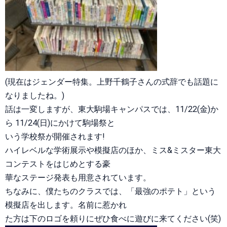
(現在はジェンダー特集。上野千鶴子さんの式辞でも話題に
なりましたね。)
話は一変しますが、東大駒場キャンパスでは、11/22(金)か
ら 11/24(日)にかけて駒場祭と
いう学校祭が開催されます!
ハイレベルな学術展示や模擬店のほか、ミス&ミスター東大
コンテストをはじめとする豪
華なステージ発表も用意されています。
ちなみに、僕たちのクラスでは、「最強のポテト」という
模擬店を出します。名前に惹かれ
た方は下のロゴを頼りにぜひ食べに遊びに来てください(笑)