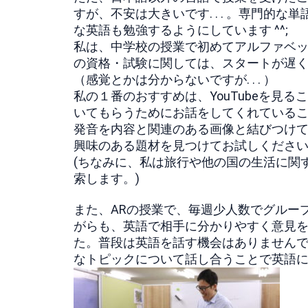
すが、不安は大きいです. . . 。専門
な英語も勉強するようにしています ^^;
私は、中学校の授業で初めてアルファベッ
の資格・試験に関しては、スタートが遅く
（感覚とかは分からないですが. . . ）
私の１番のおすすめは、YouTubeを見る
いてもらうためにお話をしてくれている
発音を内容と関連のある画像と結びつけ
興味のある題材を見つけてお試しくださ
(ちなみに、私は旅行や他の国の生活に関する動画が好きな
索します。)
また、ARの授業で、毎週少人数でグルー
がらも、英語で相手に分かりやすく意見
た。普段は英語を話す機会はありませんで
なトピックについて話し合うことで英語