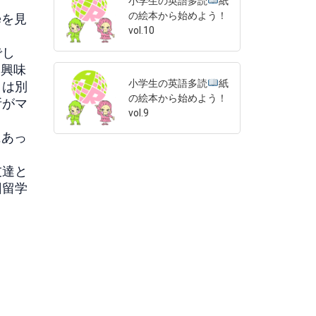
小学生の英語多読
紙
の絵本から始めよう！
eを見
vol.10
でし
に興味
小学生の英語多読
紙
とは別
の絵本から始めよう！
所がマ
vol.9
にあっ
友達と
回留学