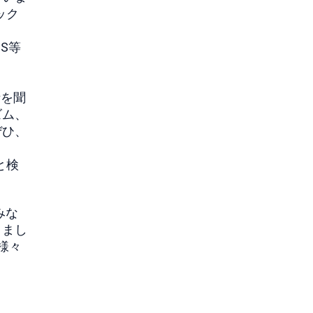
ック
S等
！
話を聞
ズム、
ぜひ、
 と検
みな
きまし
様々