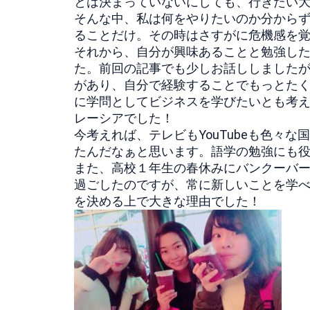
とは決まっていないにしても、行きたい大
そんな中、私は何をやりたいのか分からず、
ることだけ。その時はさすがに危機感を
それから、自分が興味あることと勉強し
た。前回の記事でも少しお話ししましたが
があり、自分で経験することでもっとた
に学問としてビジネスを学びたいとも考
レーシアでした！
今考えれば、テレビもYouTubeも色々
たんだなぁと思います。語学の勉強にも
また、高校１年生の春休みにバンクーバ
過ごしたのですが、常に新しいことを学
を決める上で大きな理由でした！