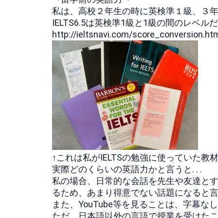
私は、高校２年生の時に英検準１級、３年生で
IELTS6.5は英検準1級と1級の間のレ
http://ieltsnavi.com/score_conversion.ht
↑これは私がIELTSの勉強に使っていた
実際どのくらいの英語力かと言うと. . .
私の場合、日常的な会話を先生や友達と
るため、あまり得意でない話題になると
また、YouTube等を見ることは、字幕
ただ、日本語以外の言語で授業を受けた