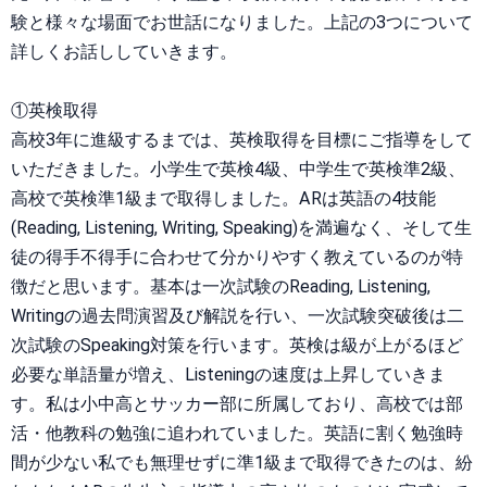
験と様々な場面でお世話になりました。上記の3つについて
詳しくお話ししていきます。
①英検取得
高校3年に進級するまでは、英検取得を目標にご指導をして
いただきました。小学生で英検4級、中学生で英検準2級、
高校で英検準1級まで取得しました。ARは英語の4技能
(Reading, Listening, Writing, Speaking)を満遍なく、そして生
徒の得手不得手に合わせて分かりやすく教えているのが特
徴だと思います。基本は一次試験のReading, Listening,
Writingの過去問演習及び解説を行い、一次試験突破後は二
次試験のSpeaking対策を行います。英検は級が上がるほど
必要な単語量が増え、Listeningの速度は上昇していきま
す。私は小中高とサッカー部に所属しており、高校では部
活・他教科の勉強に追われていました。英語に割く勉強時
間が少ない私でも無理せずに準1級まで取得できたのは、紛