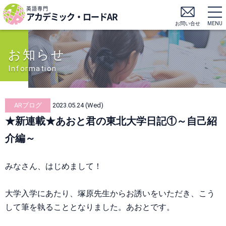
英語専門
アカデミック・ロードAR
お問い合せ
MENU
お知らせ
Information
ARブログ
2023.05.24 (Wed)
★新連載★あおと君の東北大学日記①～自己紹
介編～
みなさん、はじめまして！
大学入学にあたり、塚原先生からお誘いをいただき、こう
して筆を執ることとなりました。あおとです。