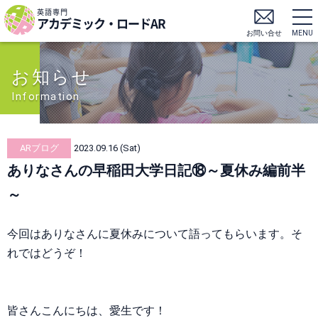
英語専門
アカデミック・ロードAR
お問い合せ
MENU
お知らせ
Information
ARブログ
2023.09.16 (Sat)
ありなさんの早稲田大学日記⑱～夏休み編前半
～
今回はありなさんに夏休みについて語ってもらいます。そ
れではどうぞ！
皆さんこんにちは、愛生です！