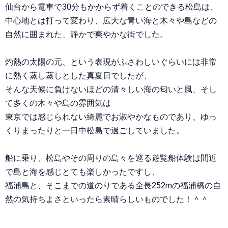
仙台から電車で30分もかからず着くことのできる松島は、
中心地とは打って変わり、広大な青い海と木々や島などの
自然に囲まれた、静かで爽やかな街でした。
灼熱の太陽の元、という表現がふさわしいぐらいには非常
に熱く蒸し蒸しとした真夏日でしたが、
そんな天候に負けないほどの清々しい海の匂いと風、そし
て多くの木々や島の雰囲気は
東京では感じられない綺麗でお淑やかなものであり、ゆっ
くりまったりと一日中松島で過ごしていました。
船に乗り、松島やその周りの島々を巡る遊覧船体験は間近
で島と海を感じとても楽しかったですし、
福浦島と、そこまでの道のりである全長252mの福浦橋の自
然の気持ちよさといったら素晴らしいものでした！＾＾