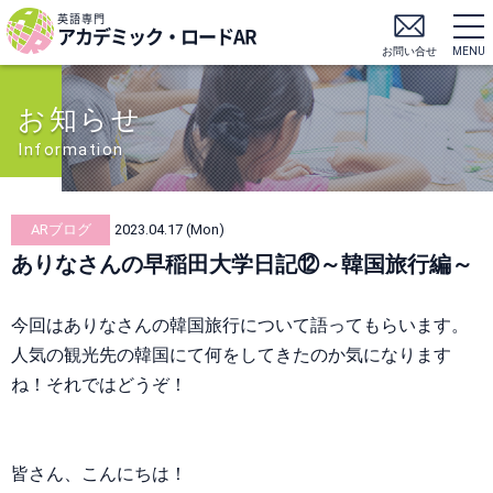
英語専門
アカデミック・ロードAR
お問い合せ
MENU
お知らせ
Information
ARブログ
2023.04.17 (Mon)
ありなさんの早稲田大学日記⑫～韓国旅行編～
今回はありなさんの韓国旅行について語ってもらいます。
人気の観光先の韓国にて何をしてきたのか気になります
ね！それではどうぞ！
皆さん、こんにちは！