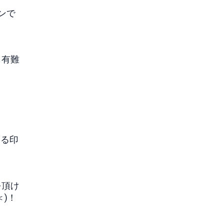
ンで
も有難
いる印
を頂け
)！