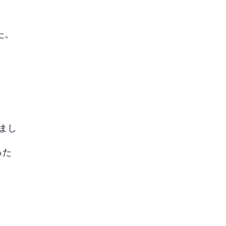
た。
まし
った