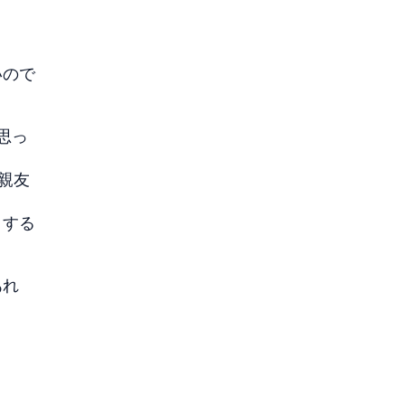
いので
思っ
親友
トする
あれ